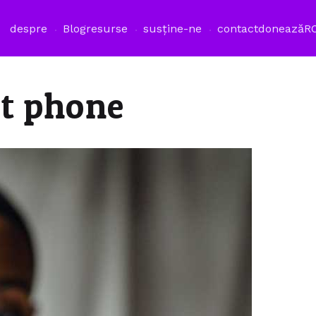
despre
Blog
resurse
susține-ne
contact
donează
R
t phone