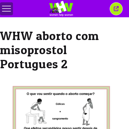
Przełącz
Zamkn
menu
to
okno
WHW aborto com
misoprostol
Portugues 2