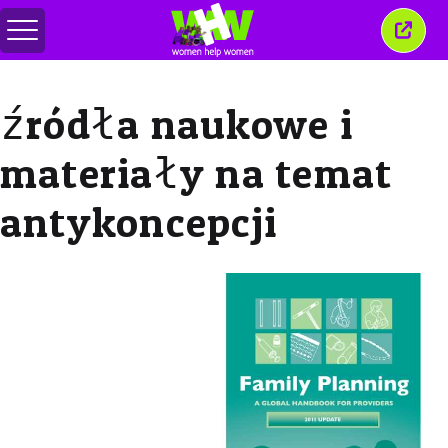
Przełącz
Zamkn
menu
to
okno
źródła naukowe i
materiały na temat
antykoncepcji