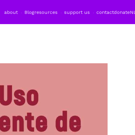
about
Blog
resources
support us
contact
donate
N