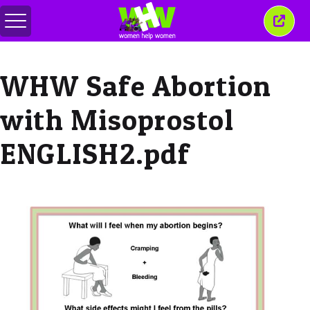
メ
こ
ニ
の
ュ
ウ
ー
ィ
WHW Safe Abortion
の
ン
切
ド
り
ウ
with Misoprostol
替
を
え
閉
じ
ENGLISH2.pdf
る