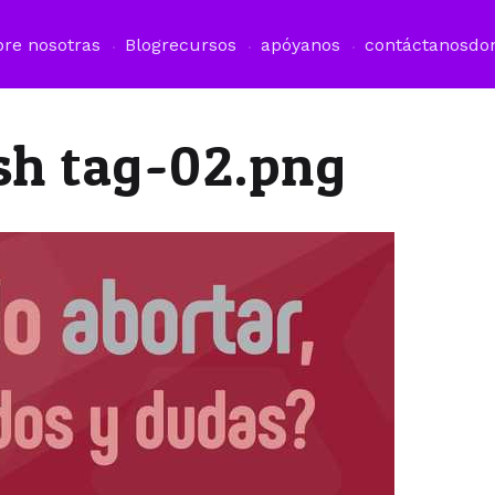
bre nosotras
Blog
recursos
apóyanos
contáctanos
do
sh tag-02.png