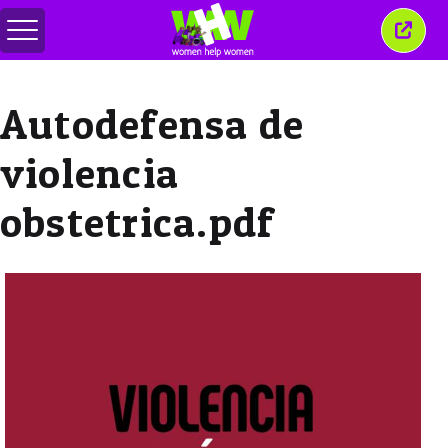
Alternar
Cerra
menú
esta
venta
Autodefensa de
violencia
obstetrica.pdf