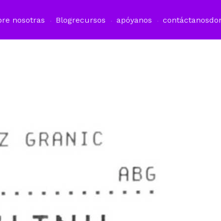
bre nosotras
Blog
recursos
apóyanos
contáctanos
do