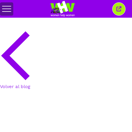
Alternar
Cerra
menú
esta
venta
Volver al blog