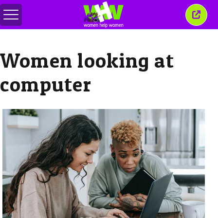
Alternar
Cerra
menú
esta
venta
Women looking at
computer