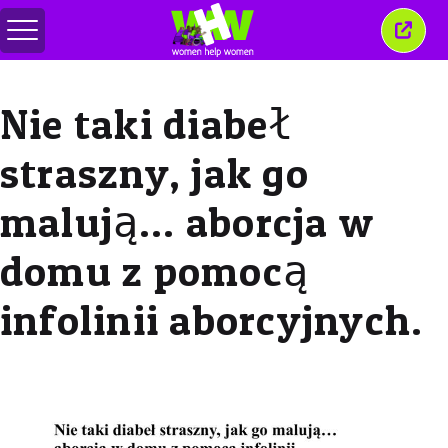
Alternar
Cerra
menú
esta
venta
Nie taki diabeł
straszny, jak go
malują… aborcja w
domu z pomocą
infolinii aborcyjnych.