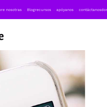
bre nosotras
Blog
recursos
apóyanos
contáctanos
do
e