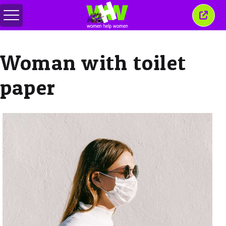
Menu
Sluit
in-/uitschakelen
dit
venst
Woman with toilet
paper