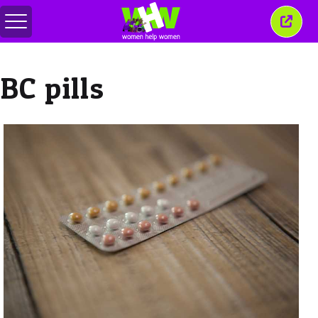
メ
こ
ニ
の
ュ
ウ
ー
ィ
BC pills
の
ン
切
ド
り
ウ
替
を
え
閉
じ
る