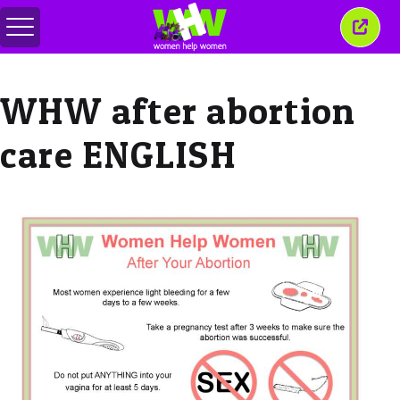
メ
こ
ニ
の
ュ
ウ
ー
ィ
WHW after abortion
の
ン
切
ド
り
ウ
care ENGLISH
替
を
え
閉
じ
る