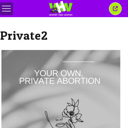
メ
こ
ニ
の
ュ
ウ
ー
ィ
Private2
の
ン
切
ド
り
ウ
替
を
え
閉
じ
る